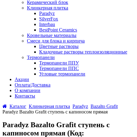
Керамический блок
Клинкерная плитка
Paradyz
SilverFox
Interbau
BestPoint Ceramics
Кровельные материалы
Смеси для блока и кирпича
Цветные растворы
Кладочные растворы теплоизоляционные
Термопанели
Термопанели ППУ
Термопанели ППС
Угловые термопанели
Акции
Оплата/Доставка
О компании
Контакты
Каталог
Клинкерная плитка
Paradyz
Bazalto Grafit
Paradyz Bazalto Grafit ступень с капиносом прямая
Paradyz Bazalto Grafit ступень с
капиносом прямая
(Код: