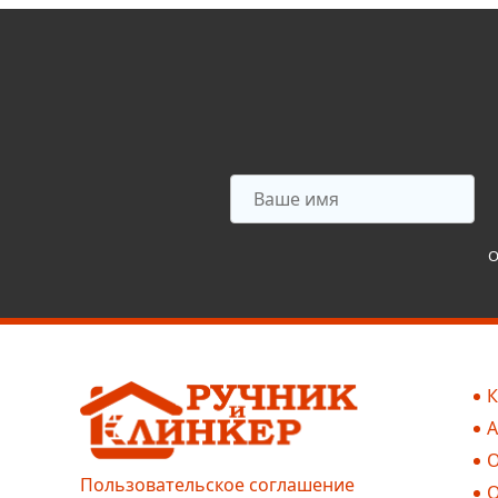
О
К
А
О
Пользовательское соглашение
О