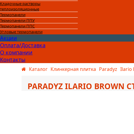
Кладочные растворы
теплоизоляционные
Термопанели
Термопанели ППУ
Термопанели ППС
Угловые термопанели
Акции
Оплата/Доставка
О компании
Контакты
Каталог
Клинкерная плитка
Paradyz
Ilari
PARADYZ ILARIO BROWN 