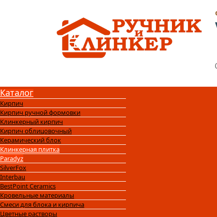
Каталог
Кирпич
Кирпич ручной формовки
Клинкерный кирпич
Кирпич облицовочный
Керамический блок
Клинкерная плитка
Paradyz
SilverFox
Interbau
BestPoint Ceramics
Кровельные материалы
Смеси для блока и кирпича
Цветные растворы