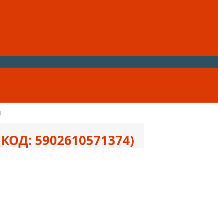
м
(КОД:
5902610571374
)