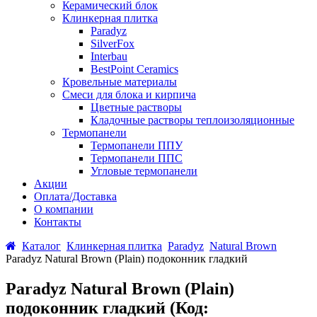
Керамический блок
Клинкерная плитка
Paradyz
SilverFox
Interbau
BestPoint Ceramics
Кровельные материалы
Смеси для блока и кирпича
Цветные растворы
Кладочные растворы теплоизоляционные
Термопанели
Термопанели ППУ
Термопанели ППС
Угловые термопанели
Акции
Оплата/Доставка
О компании
Контакты
Каталог
Клинкерная плитка
Paradyz
Natural Brown
Paradyz Natural Brown (Plain) подоконник гладкий
Paradyz Natural Brown (Plain)
подоконник гладкий
(Код: