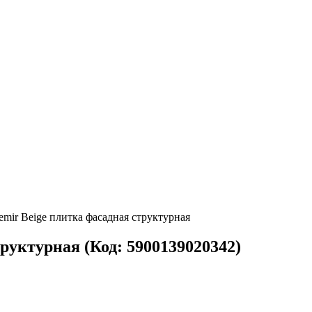
emir Beige плитка фасадная структурная
структурная
(Код:
5900139020342
)