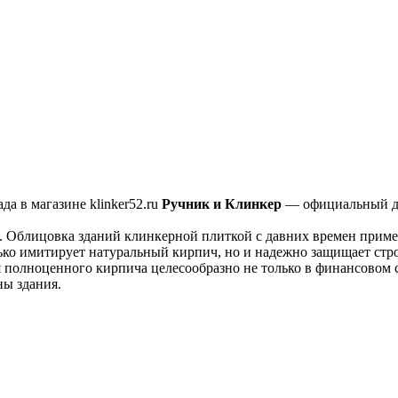
да в магазине klinker52.ru
Ручник и Клинкер
— официальный ди
. Облицовка зданий клинкерной плиткой с давних времен примен
ько имитирует натуральный кирпич, но и надежно защищает стр
 полноценного кирпича целесообразно не только в финансовом с
ны здания.