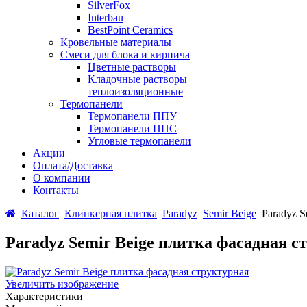
SilverFox
Interbau
BestPoint Ceramics
Кровельные материалы
Смеси для блока и кирпича
Цветные растворы
Кладочные растворы
теплоизоляционные
Термопанели
Термопанели ППУ
Термопанели ППС
Угловые термопанели
Акции
Оплата/Доставка
О компании
Контакты
Каталог
Клинкерная плитка
Paradyz
Semir Beige
Paradyz S
Paradyz Semir Beige плитка фасадная 
Увеличить изображение
Характеристики