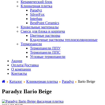
Керамический блок
Клинкерная плитка
Paradyz
SilverFox
Interbau
BestPoint Ceramics
Кровельные материалы
Смеси для блока и кирпича
Цветные растворы
Кладочные растворы теплоизоляционные
Термопанели
Термопанели ППУ
Термопанели ППС
Угловые термопанели
Акции
Оплата/Доставка
О компании
Контакты
Каталог
Клинкерная плитка
Paradyz
Ilario Beige
Paradyz Ilario Beige