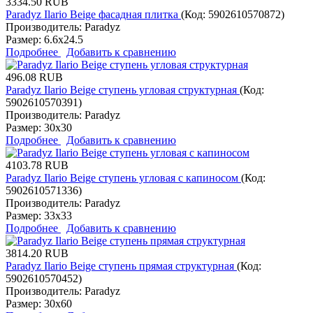
3334.50 RUB
Paradyz Ilario Beige фасадная плитка
(Код:
5902610570872
)
Производитель:
Paradyz
Размер:
6.6x24.5
Подробнее
Добавить к сравнению
496.08 RUB
Paradyz Ilario Beige ступень угловая структурная
(Код:
5902610570391
)
Производитель:
Paradyz
Размер:
30x30
Подробнее
Добавить к сравнению
4103.78 RUB
Paradyz Ilario Beige ступень угловая с капиносом
(Код:
5902610571336
)
Производитель:
Paradyz
Размер:
33x33
Подробнее
Добавить к сравнению
3814.20 RUB
Paradyz Ilario Beige ступень прямая структурная
(Код:
5902610570452
)
Производитель:
Paradyz
Размер:
30x60