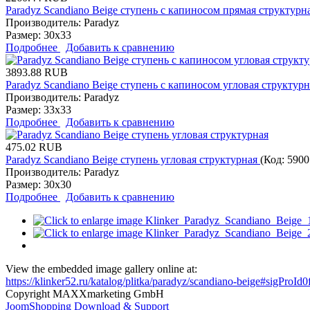
Paradyz Scandiano Beige ступень с капиносом прямая структурн
Производитель:
Paradyz
Размер:
30x33
Подробнее
Добавить к сравнению
3893.88 RUB
Paradyz Scandiano Beige ступень с капиносом угловая структур
Производитель:
Paradyz
Размер:
33x33
Подробнее
Добавить к сравнению
475.02 RUB
Paradyz Scandiano Beige ступень угловая структурная
(Код:
5900
Производитель:
Paradyz
Размер:
30x30
Подробнее
Добавить к сравнению
View the embedded image gallery online at:
https://klinker52.ru/katalog/plitka/paradyz/scandiano-beige#sigProId
Copyright MAXXmarketing GmbH
JoomShopping Download & Support