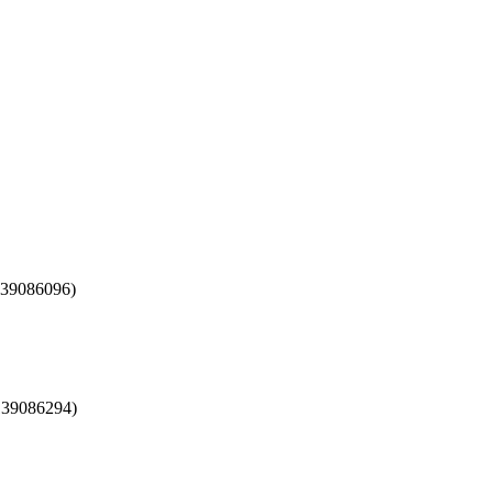
39086096
)
139086294
)