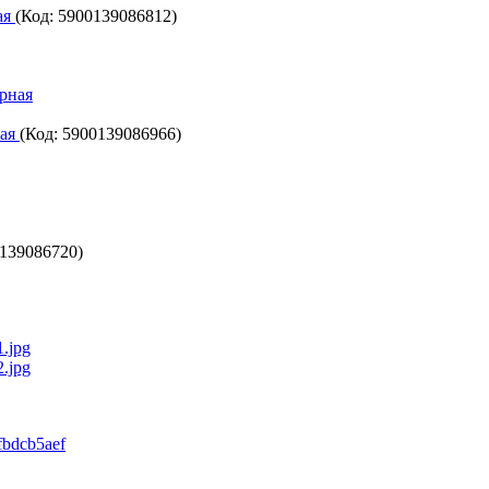
ая
(Код:
5900139086812
)
ная
(Код:
5900139086966
)
139086720
)
0fbdcb5aef