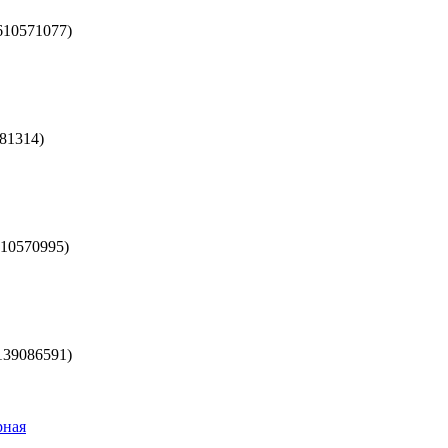
610571077
)
81314
)
10570995
)
139086591
)