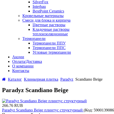
SilverFox
Interbau
BestPoint Ceramics
Кровельные материалы
Смеси для блока и кирпича
Цветные растворы
Кладочные растворы
теплоизоляционные
Термопанели
Термопанели ППУ
Термопанели ППС
Угловые термопанели
Акции
Оплата/Доставка
О компании
Контакты
Каталог
Клинкерная плитка
Paradyz
Scandiano Beige
Paradyz Scandiano Beige
266.76 RUB
Paradyz Scandiano Beige плинтус структурный
(Код:
5900139086