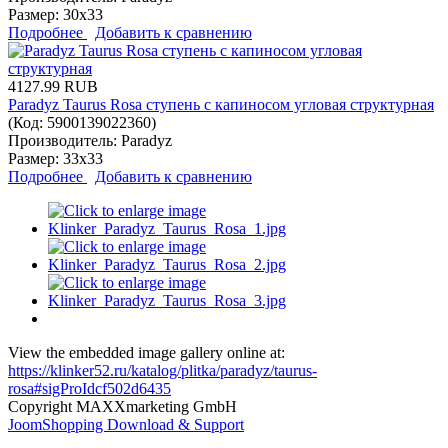
Размер:
30x33
Подробнее
Добавить к сравнению
4127.99 RUB
Paradyz Taurus Rosa ступень с капиносом угловая структурная
(Код:
5900139022360
)
Производитель:
Paradyz
Размер:
33x33
Подробнее
Добавить к сравнению
View the embedded image gallery online at:
https://klinker52.ru/katalog/plitka/paradyz/taurus-
rosa#sigProIdcf502d6435
Copyright MAXXmarketing GmbH
JoomShopping Download & Support