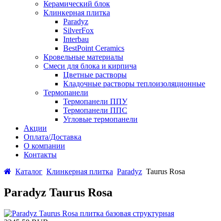
Керамический блок
Клинкерная плитка
Paradyz
SilverFox
Interbau
BestPoint Ceramics
Кровельные материалы
Смеси для блока и кирпича
Цветные растворы
Кладочные растворы теплоизоляционные
Термопанели
Термопанели ППУ
Термопанели ППС
Угловые термопанели
Акции
Оплата/Доставка
О компании
Контакты
Каталог
Клинкерная плитка
Paradyz
Taurus Rosa
Paradyz Taurus Rosa